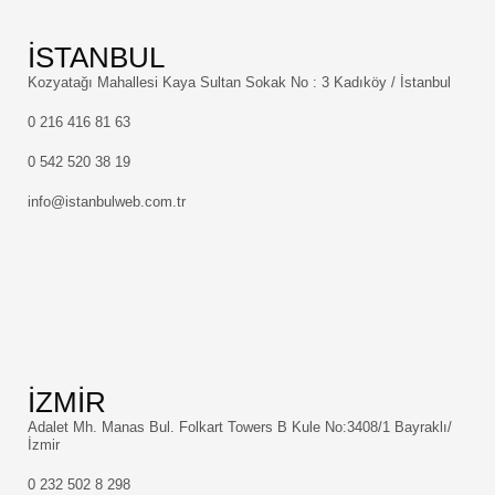
İSTANBUL
Kozyatağı Mahallesi Kaya Sultan Sokak No : 3 Kadıköy / İstanbul
0 216 416 81 63
0 542 520 38 19
info@istanbulweb.com.tr
İZMİR
Adalet Mh. Manas Bul. Folkart Towers B Kule No:3408/1 Bayraklı/
İzmir
0 232 502 8 298