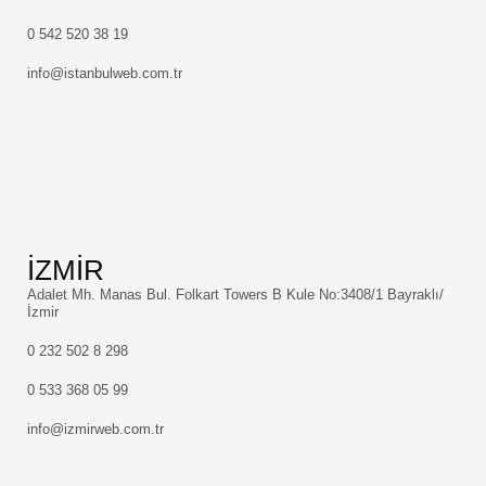
0 542 520 38 19
info@istanbulweb.com.tr
İZMİR
Adalet Mh. Manas Bul. Folkart Towers B Kule No:3408/1 Bayraklı/
İzmir
0 232 502 8 298
0 533 368 05 99
info@izmirweb.com.tr