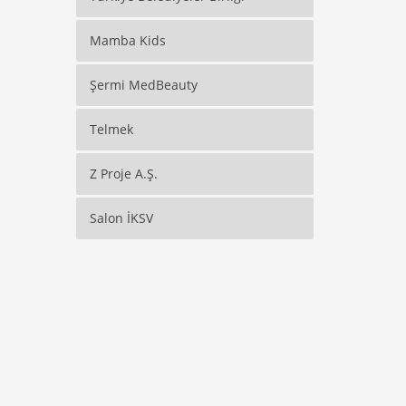
Mamba Kids
Şermi MedBeauty
Telmek
Z Proje A.Ş.
Salon İKSV