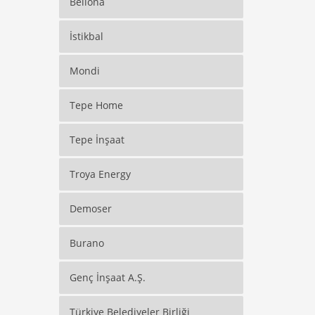
Bellona
İstikbal
Mondi
Tepe Home
Tepe İnşaat
Troya Energy
Demoser
Burano
Genç İnşaat A.Ş.
Türkiye Belediyeler Birliği