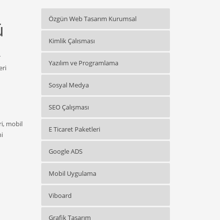
Özgün Web Tasarım Kurumsal
ü
Kimlik Çalısması
r
Yazılım ve Programlama
eri
Sosyal Medya
SEO Çalışması
ri, mobil
E Ticaret Paketleri
ni
Google ADS
Mobil Uygulama
Viboard
Grafik Tasarım