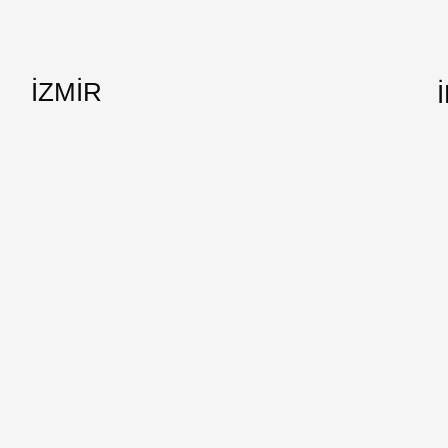
İZMİR
Adalet Mh. Manas Bul. Folkart Towers B Kule No:3408/1 Bayraklı/
6
ul
İzmir
+
0 232 502 8 298
i
0 533 368 05 99
info@izmirweb.com.tr
d.