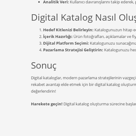
Analitik Veri:
Kullanıcı davranışlarını takip ederek, 
Digital Katalog Nasıl Olu
Hedef Kitlenizi Belirleyin:
Katalogunuzun hitap ede
İçerik Hazırlığı:
Ürün fotoğrafları, açıklamalar ve fiyat
Dijital Platform Seçimi:
Katalogunuzu sunacağınız u
Pazarlama Stratejisi Geliştirin:
Katalogunuzu hedef
Sonuç
Digital kataloglar, modern pazarlama stratejilerinin vazgeçi
rekabet avantajı elde etmek için bir digital katalog oluşturm
değerlendirin!
Harekete geçin!
Digital katalog oluşturma sürecine başlam