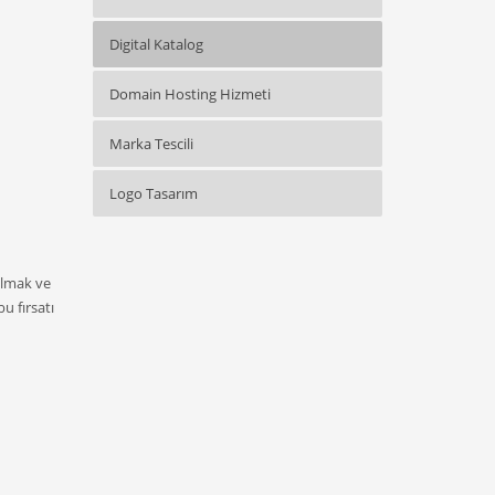
Digital Katalog
Domain Hosting Hizmeti
Marka Tescili
Logo Tasarım
tılmak ve
u fırsatı