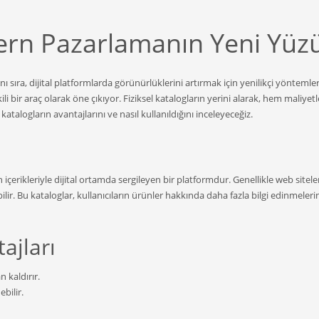
dern Pazarlamanın Yeni Yüz
sıra, dijital platformlarda görünürlüklerini artırmak için yenilikçi yöntemle
li bir araç olarak öne çıkıyor. Fiziksel katalogların yerini alarak, hem maliyetl
 katalogların avantajlarını ve nasıl kullanıldığını inceleyeceğiz.
n içerikleriyle dijital ortamda sergileyen bir platformdur. Genellikle web sitele
ir. Bu kataloglar, kullanıcıların ürünler hakkında daha fazla bilgi edinmeleri
ajları
n kaldırır.
bilir.