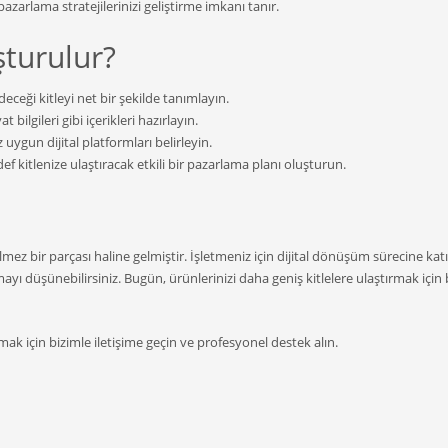
pazarlama stratejilerinizi geliştirme imkanı tanır.
şturulur?
ceği kitleyi net bir şekilde tanımlayın.
 bilgileri gibi içerikleri hazırlayın.
ygun dijital platformları belirleyin.
 kitlenize ulaştıracak etkili bir pazarlama planı oluşturun.
lmez bir parçası haline gelmiştir. İşletmeniz için dijital dönüşüm sürecine ka
ayı düşünebilirsiniz. Bugün, ürünlerinizi daha geniş kitlelere ulaştırmak için b
ak için bizimle iletişime geçin ve profesyonel destek alın.