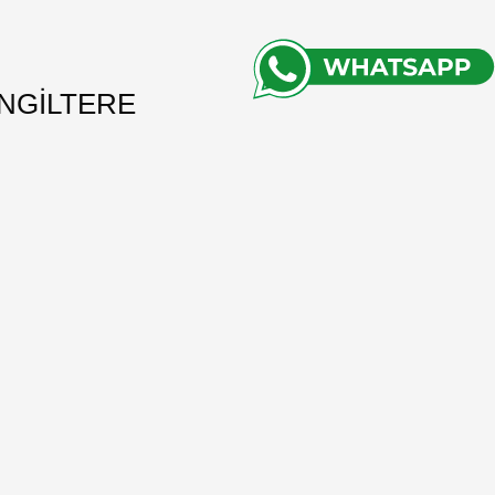
İNGİLTERE
 Lynn Road, Walton Highway, Wisbech,Pe14 7df
44 7588 650178
nfo@awtagency.co.uk