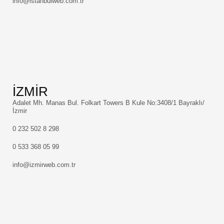
info@istanbulweb.com.tr
İZMİR
Adalet Mh. Manas Bul. Folkart Towers B Kule No:3408/1 Bayraklı/
İzmir
0 232 502 8 298
0 533 368 05 99
info@izmirweb.com.tr